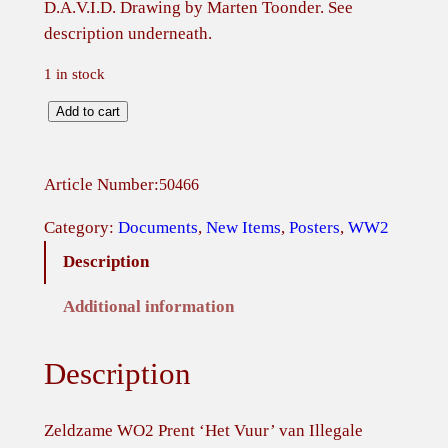
D.A.V.I.D. Drawing by Marten Toonder. See
description underneath.
1 in stock
Z
Add to cart
e
l
Article Number:
50466
d
z
Category:
Documents
, 
New Items
, 
Posters
, 
WW2
a
Description
m
e
Additional information
W
O
Description
2
P
r
Zeldzame WO2 Prent ‘Het Vuur’ van Illegale