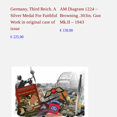
n
Germany, Third Reich. A
AM Diagram 1224 –
Ori
M
Silver Medal For Faithful
Browning .303in. Gun
proc
a
Work in original case of
Mk.II – 1943
nieu
r
issue
Ori
t
€
150,00
pro
e
€
225,00
Leid
n
T
€
40,
o
o
n
d
e
r
.
q
u