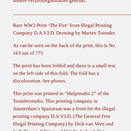
andere verzetsorganisaties gedrukt.
e
____________________________________________
g
a
Rare WW2 Print ‘The Fire’ from Illegal Printing
l
Company D.A.V.I.D. Drawing by Marten Toonder.
e
D
As can be seen on the back of the print, this is No.
r
163 out of 775
u
The print has been folded and there is a small tear
k
on the left side of this fold. The fold has a
k
discoloration. See photos.
e
r
This print was printed in “Hulpstudio 2” of the
i
Toonderstudio. This printing company in
j
Amsterdam’s Spuistraat was a front for the illegal
D
printing company D.A.V.I.D. (The General Free
.
Illegal Printing Company) by Dick van Veen and
A