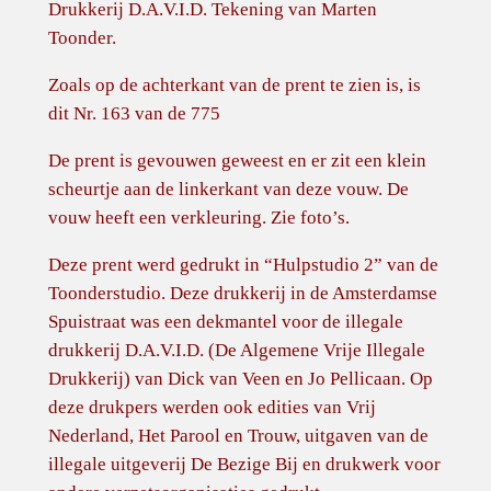
e
Drukkerij D.A.V.I.D. Tekening van Marten
n
Toonder.
t
Zoals op de achterkant van de prent te zien is, is
'
dit Nr. 163 van de 775
H
e
De prent is gevouwen geweest en er zit een klein
t
scheurtje aan de linkerkant van deze vouw. De
V
vouw heeft een verkleuring. Zie foto’s.
u
u
Deze prent werd gedrukt in “Hulpstudio 2” van de
r
Toonderstudio. Deze drukkerij in de Amsterdamse
'
Spuistraat was een dekmantel voor de illegale
v
drukkerij D.A.V.I.D. (De Algemene Vrije Illegale
a
Drukkerij) van Dick van Veen en Jo Pellicaan. Op
n
deze drukpers werden ook edities van Vrij
I
Nederland, Het Parool en Trouw, uitgaven van de
l
illegale uitgeverij De Bezige Bij en drukwerk voor
l