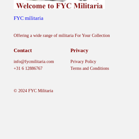
a
n
t
FYC militaria
i
t
Offering a wide range of militaria For Your Collection
y
Contact
Privacy
info@fycmilitaria.com
Privacy Policy
+31 6 12886767
Terms and Conditions
© 2024 FYC Militaria