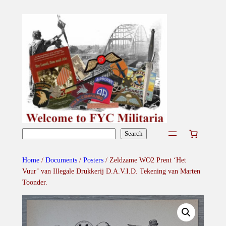
Skip
to
content
Search
Search
Home
/
Documents
/
Posters
/ Zeldzame WO2 Prent ‘Het
Vuur’ van Illegale Drukkerij D.A.V.I.D. Tekening van Marten
Toonder.