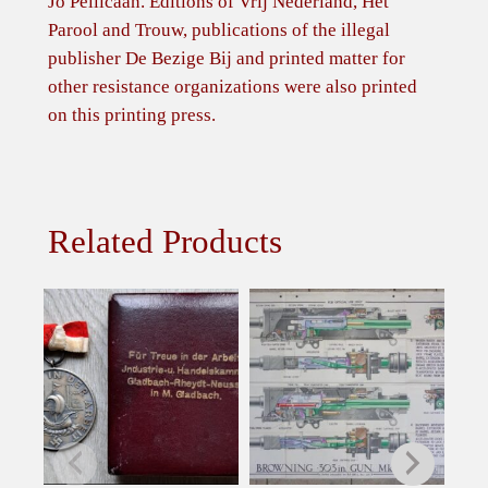
Jo Pellicaan. Editions of Vrij Nederland, Het
.
Parool and Trouw, publications of the illegal
V
publisher De Bezige Bij and printed matter for
.
other resistance organizations were also printed
I
on this printing press.
.
D
.
T
Related Products
e
k
e
n
i
n
g
v
a