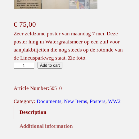
€
75,00
Zeer zeldzame poster van maandag 7 mei. Deze
poster hing in Watergraafsmeer op een zuil voor
aanplakbiljetten die nog steeds op de rotonde van
de Lineusparkweg staat. Zie foto.
A
Add to cart
m
s
Article Number:
50510
t
e
Category:
Documents
, 
New Items
, 
Posters
, 
WW2
r
Description
d
a
Additional information
m
s