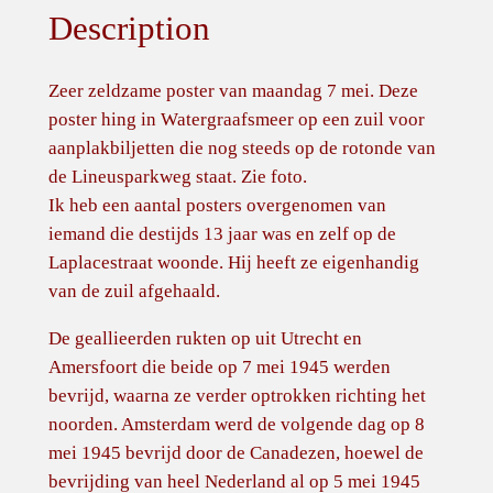
Description
e
p
o
Zeer zeldzame poster van maandag 7 mei. Deze
s
poster hing in Watergraafsmeer op een zuil voor
t
aanplakbiljetten die nog steeds op de rotonde van
e
de Lineusparkweg staat. Zie foto.
r
Ik heb een aantal posters overgenomen van
"
iemand die destijds 13 jaar was en zelf op de
W
Laplacestraat woonde. Hij heeft ze eigenhandig
a
van de zuil afgehaald.
n
De geallieerden rukten op uit Utrecht en
n
Amersfoort die beide op 7 mei 1945 werden
e
bevrijd, waarna ze verder optrokken richting het
e
noorden. Amsterdam werd de volgende dag op 8
r
mei 1945 bevrijd door de Canadezen, hoewel de
k
bevrijding van heel Nederland al op 5 mei 1945
o