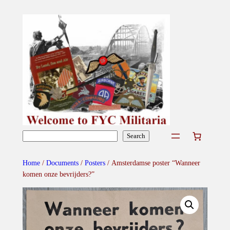
Skip
to
content
Search
Search
Home
/
Documents
/
Posters
/ Amsterdamse poster “Wanneer
komen onze bevrijders?”