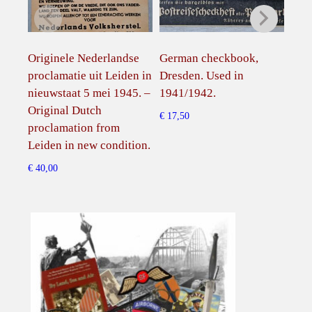
Originele Nederlandse
German checkbook,
US b
proclamatie uit Leiden in
Dresden. Used in
with
nieuwstaat 5 mei 1945. –
1941/1942.
Flor
Original Dutch
it.
€
17,50
proclamation from
€
65,
Leiden in new condition.
€
40,00