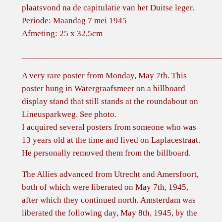
plaatsvond na de capitulatie van het Duitse leger.
m
Periode: Maandag 7 mei 1945
e
Afmeting: 25 x 32,5cm
n
o
____________________________________________
n
z
A very rare poster from Monday, May 7th. This
e
poster hung in Watergraafsmeer on a billboard
b
display stand that still stands at the roundabout on
e
Lineusparkweg. See photo.
v
I acquired several posters from someone who was
r
13 years old at the time and lived on Laplacestraat.
i
He personally removed them from the billboard.
j
The Allies advanced from Utrecht and Amersfoort,
d
both of which were liberated on May 7th, 1945,
e
after which they continued north. Amsterdam was
r
liberated the following day, May 8th, 1945, by the
s