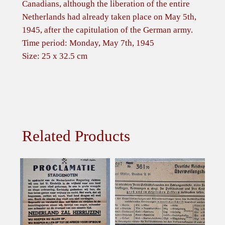
Canadians, although the liberation of the entire
?
Netherlands had already taken place on May 5th,
"
1945, after the capitulation of the German army.
q
Time period: Monday, May 7th, 1945
u
Size: 25 x 32.5 cm
a
n
t
i
t
y
Related Products