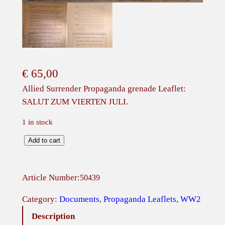
€
65,00
Allied Surrender Propaganda grenade Leaflet:
SALUT ZUM VIERTEN JULI.
1 in stock
A
Add to cart
l
l
Article Number:
50439
i
e
Category:
Documents
, 
Propaganda Leaflets
, 
WW2
d
Description
S