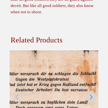
a
deceit. But like all good soldiers, they also know
g
when not to shoot.
r
e
n
a
Related Products
d
e
L
e
a
f
l
e
t
:
S