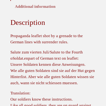
u
Additional information
r
r
Description
e
n
d
Propaganda leaflet shot by a grenade to the
e
German lines with surrender rules.
r
Salute zum vierten Juli/Salute to the Fourth
P
oSoldat.enpart of German text on leaflet:
r
Unsere Soldaten kennen diese Anweisungen.
o
Wie alle guten Soldaten sind sie auf der Hut gegen
p
Hinterlist. Aber wie alle guten Soldaten wissen sie
a
auch, wann sie nicht schiessen muessen.
g
a
Translation:
n
Our soldiers know these instructions.
d
Like all good soldiers, they are on guard against