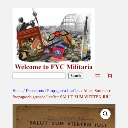
Skip
to
content
Search
Search
Home
/
Documents
/
Propaganda Leaflets
/ Allied Surrender
Propaganda grenade Leaflet: SALUT ZUM VIERTEN JULI.