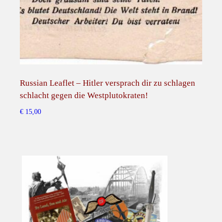
A
L
U
T
Z
U
M
Russian Leaflet – Hitler versprach dir zu schlagen
Russ
V
schlacht gegen die Westplutokraten!
€
15,
I
€
15,00
E
R
T
E
N
J
U
L
I