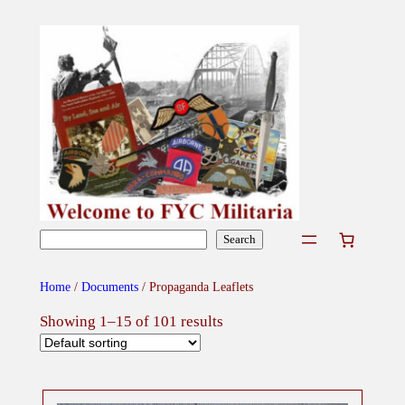
Skip
to
content
Search
Search
Home
/
Documents
/ Propaganda Leaflets
Showing 1–15 of 101 results