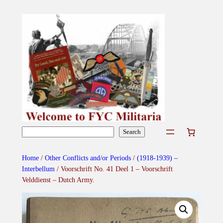
Skip
to
content
Search
Search
Home
/
Other Conflicts and/or Periods
/
(1918-1939) –
Interbellum
/ Voorschrift No. 41 Deel 1 – Voorschrift
Velddienst – Dutch Army.