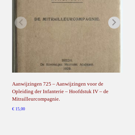
i
e
n
s
t
–
D
u
t
c
h
Aanwijzingen 725 – Aanwijzingen voor de
Smal
A
Opleiding der Infanterie – Hoofdstuk IV – de
€
15,
r
Mitrailleurcompagnie.
m
€
15,00
y
.
q