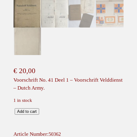
€
20,00
Voorschrift No. 41 Deel 1 – Voorschrift Velddienst
– Dutch Army.
1 in stock
V
Add to cart
o
o
Article Number:
50362
r