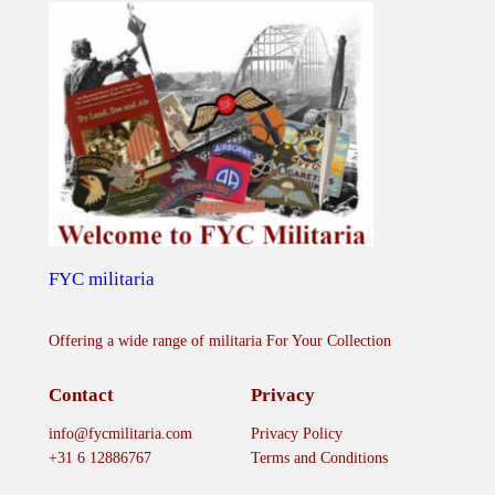
u
a
n
t
i
t
y
FYC militaria
Offering a wide range of militaria For Your Collection
Contact
Privacy
info@fycmilitaria.com
Privacy Policy
+31 6 12886767
Terms and Conditions