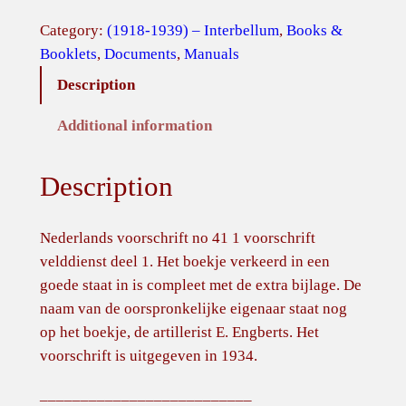
s
Category:
(1918-1939) – Interbellum
, 
Books &
c
Booklets
, 
Documents
, 
Manuals
h
Description
r
i
Additional information
f
t
Description
N
o
.
Nederlands voorschrift no 41 1 voorschrift
4
velddienst deel 1. Het boekje verkeerd in een
1
goede staat in is compleet met de extra bijlage. De
D
naam van de oorspronkelijke eigenaar staat nog
e
op het boekje, de artillerist E. Engberts. Het
e
voorschrift is uitgegeven in 1934.
l
__________________________
1