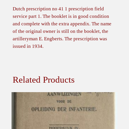
–
Dutch prescription no 41 1 prescription field
V
service part 1. The booklet is in good condition
o
and complete with the extra appendix. The name
o
of the original owner is still on the booklet, the
r
artilleryman E. Engberts. The prescription was
s
issued in 1934.
c
h
r
i
Related Products
f
t
V
e
l
d
d