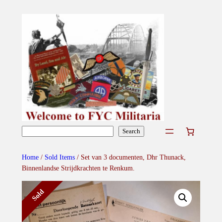
Skip
to
content
Search
Search
Home
/
Sold Items
/ Set van 3 documenten, Dhr Thunack,
Binnenlandse Strijdkrachten te Renkum.
Sold